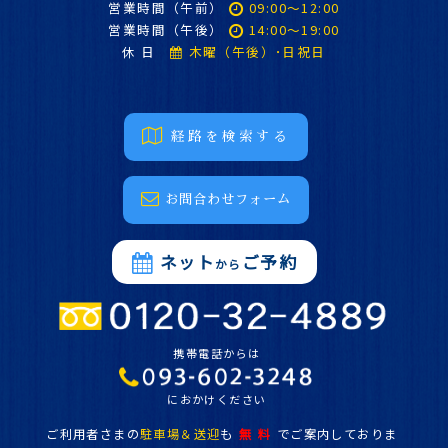
営業時間（午前）
09:00～12:00
営業時間（午後）
14:00～19:00
休 日
木曜（午後）･日祝日
経路を検索する
お問合わせフォーム
ネット
ご予約
から
携帯電話からは
におかけください
ご利用者さまの
駐車場＆送迎
も
無 料
でご案内しておりま