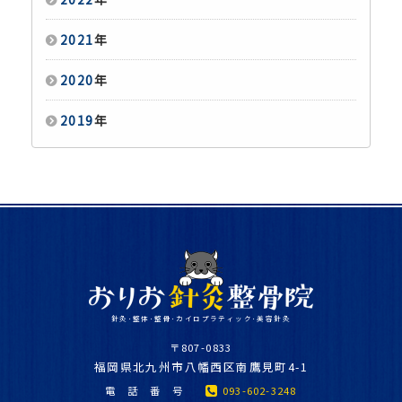
2021
年
2020
年
2019
年
針灸･整体･整骨･カイロプラティック･美容針灸
〒807-0833
福
岡県北九州市八幡西区南鷹見町4-1
電 話 番 号
093-602-3248