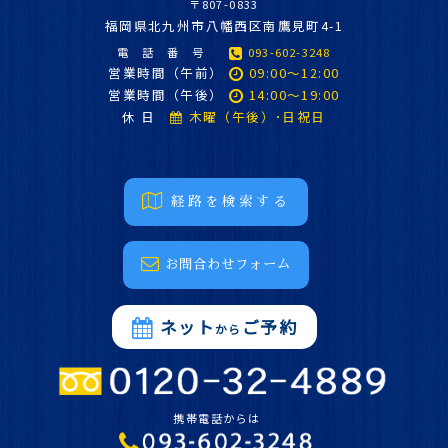
〒807-0833
福
岡県北九州市八幡西区南鷹見町4-1
電 話 番 号
093-602-3248
営業時間（午前）
09:00～12:00
営業時間（午後）
14:00～19:00
休 日
木曜（午後）･日祝日
経路を検索する
お問合わせフォーム
ネット
ご予約
から
携帯電話からは