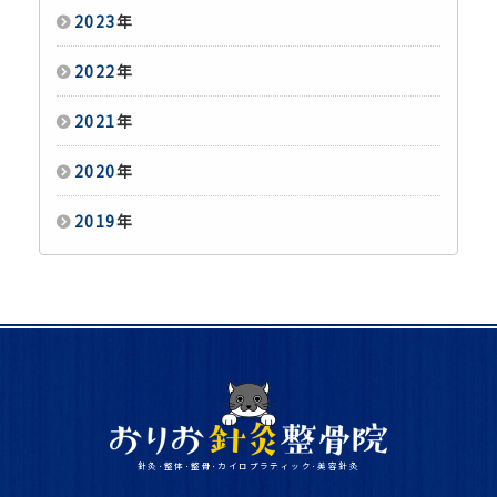
2023
年
2022
年
2021
年
2020
年
2019
年
針灸･整体･整骨･カイロプラティック･美容針灸