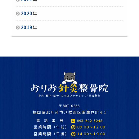
2020
年
2019
年
針灸･整体･整骨･カイロプラティック･美容針灸
〒807-0833
福
岡県北九州市八幡西区南鷹見町4-1
電 話 番 号
093-602-3248
営業時間（午前）
09:00～12:00
営業時間（午後）
14:00～19:00