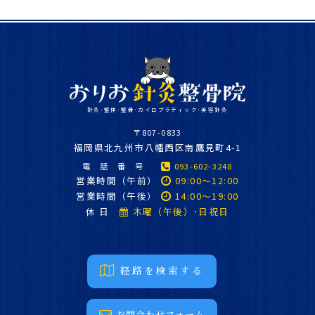
針灸･整体･整骨･カイロプラティック･美容針灸
〒807-0833
福
岡県北九州市八幡西区南鷹見町4-1
電 話 番 号
093-602-3248
営業時間（午前）
09:00～12:00
営業時間（午後）
14:00～19:00
休 日
木曜（午後）･日祝日
経路を検索する