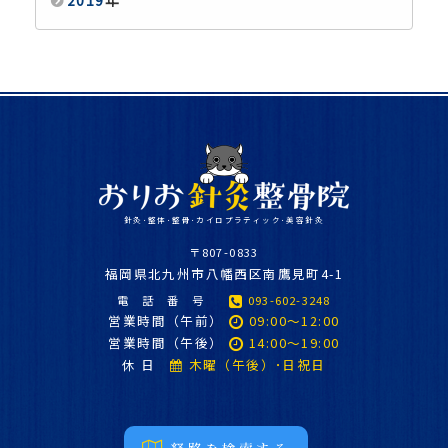
針灸･整体･整骨･カイロプラティック･美容針灸
〒807-0833
福
岡県北九州市八幡西区南鷹見町4-1
電 話 番 号
093-602-3248
営業時間（午前）
09:00～12:00
営業時間（午後）
14:00～19:00
休 日
木曜（午後）･日祝日